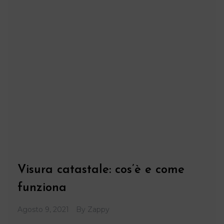
Visura catastale: cos’è e come
funziona
Agosto 9, 2021
By
Zappy