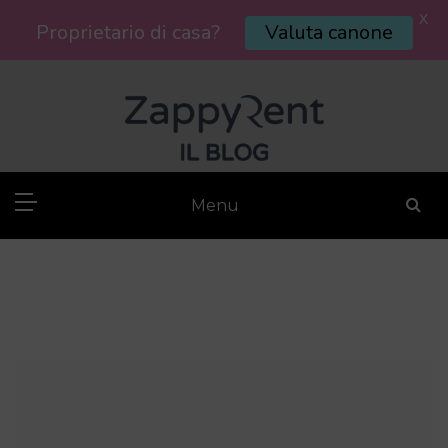
X
Proprietario di casa?
Valuta canone
Skip
to
content
Menu
Blog