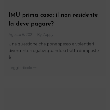
IMU prima casa: il non residente
la deve pagare?
Agosto 6, 2021
By
Zappy
Una questione che pone spesso e volentieri
diversi interrogativi quando si tratta di imposte
è
Leggi articolo