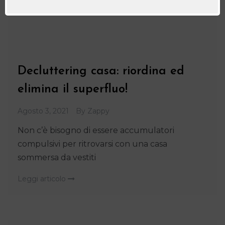
Decluttering casa: riordina ed
elimina il superfluo!
Agosto 3, 2021
By
Zappy
Non c’è bisogno di essere accumulatori
compulsivi per ritrovarsi con una casa
sommersa da vestiti
Leggi articolo