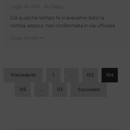
Luglio 28, 2021
By
Zappy
Già qualche tempo fa vi avevamo dato la
notizia, seppur non confermata in via ufficiale.
Leggi articolo
Navigazione
Precedenti
1
…
103
104
articoli
105
…
113
Successivi