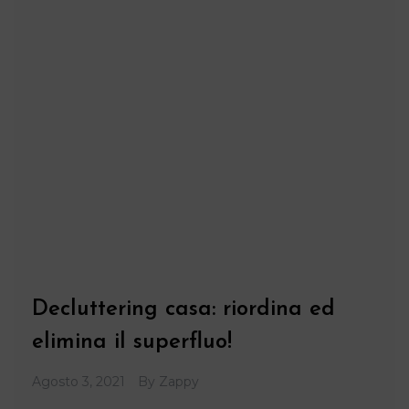
Decluttering casa: riordina ed
elimina il superfluo!
Agosto 3, 2021
By
Zappy