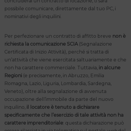
concluderai un contratto di locazione, ti sarà
possibile comunicare, direttamente dal tuo PC, i
nominativi degli inquilini.
Per perfezionare un contratto di affitto breve
non è
richiesta la comunicazione SCIA
(Segnalazione
Certificata di Inizio Attività), perché si tratta di
un’attività che viene esercitata saltuariamente e che
non ha carattere commerciale. Tuttavia,
in alcune
Regioni
(e precisamente, in Abruzzo, Emilia
Romagna, Lazio, Liguria, Lombardia, Sardegna,
Veneto), oltre alla segnalazione di avvenuta
occupazione dell’immobile da parte del nuovo
inquilino,
il locatore è tenuto a dichiarare
specificamente che l’esercizio di tale attività non ha
carattere imprenditoriale
: questa dichiarazione può
essere rilasciata in via telematica sul portale
web
del