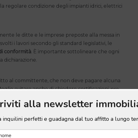
 regolare condizione degli impianti idrici, elettrici
amente le ditte e le imprese preposte alla messa in
volti i lavori secondo gli standard legislativi, le
 di conformità
. È importante sottolineare che ogni
a dichiarazione.
iritto al committente, che non deve pagare alcuna
eglio evitare anche di chiedere certificazioni
pro
e/o controllo, per evitare qualsiasi rischio di danni
criviti alla newsletter immobili
 inquilini perfetti e guadagna dal tuo affitto a lungo t
 e costi