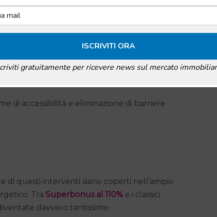
 Comune entro 15 giorni dal termine dei lavori
di
a. La domanda va presentata allo Sportello Unico
zioni tecniche:
scriviti gratuitamente per ricevere news sul mercato immobiliar
e di accessibilità e eliminazione di barriere
 di questi interventi siano coperti nell’ampio
rgetico. Tra
Superbonus al 110%
e i classici
 diventate davvero tantissime.