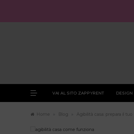
Skip
to
content
VAI AL SITO ZAPPYRENT
DESIGN
»
»
Home
Blog
Agibilità casa: prepara il tuo