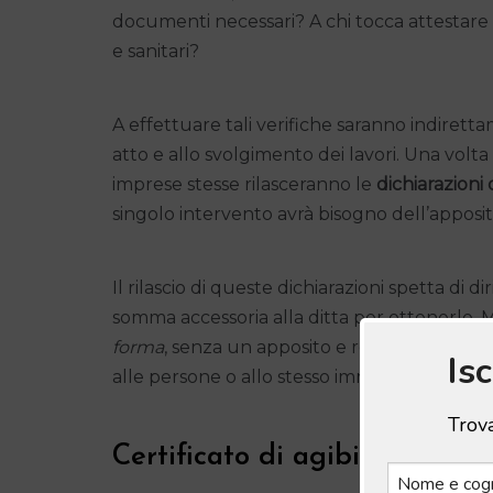
documenti necessari? A chi tocca attestare la
e sanitari?
A effettuare tali verifiche saranno indirett
atto e allo svolgimento dei lavori. Una volta s
imprese stesse rilasceranno le
dichiarazioni
singolo intervento avrà bisogno dell’apposit
Il rilascio di queste dichiarazioni
spetta di d
somma accessoria alla ditta per ottenerle. M
forma
, senza un apposito e reale intervento 
Is
alle persone o allo stesso immobile.
Trova
Certificato di agibilità: tempi