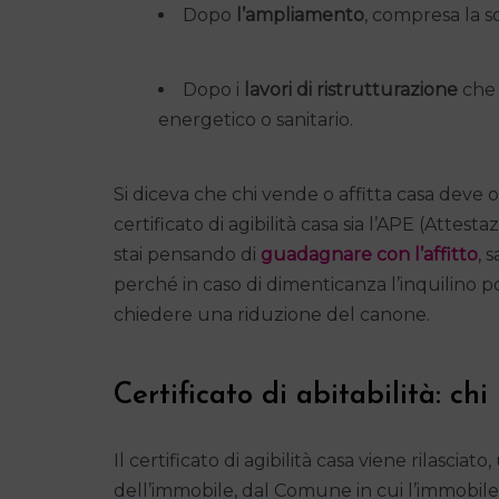
Dopo
l’ampliamento
, compresa la s
Dopo i
lavori di ristrutturazione
che 
energetico o sanitario.
Si diceva che chi vende o affitta casa deve o
certificato di agibilità casa sia l’APE (Attest
stai pensando di
guadagnare con l’affitto
, 
perché in caso di dimenticanza l’inquilino 
chiedere una riduzione del canone.
Certificato di abitabilità: chi 
Il certificato di agibilità casa viene rilasciat
dell’immobile, dal Comune in cui l’immobile st