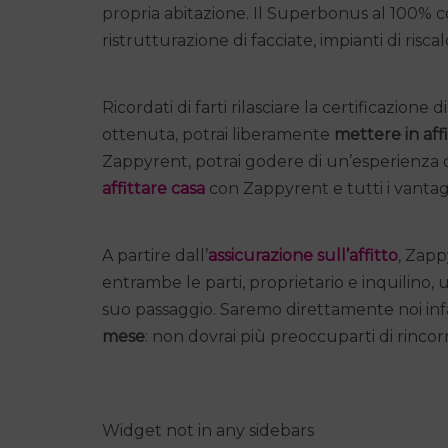
propria abitazione. Il Superbonus al 100% c
ristrutturazione di facciate, impianti di ri
Ricordati di farti rilasciare la certificazione
ottenuta, potrai liberamente
mettere in aff
Zappyrent, potrai godere di un’esperienza d’
affittare casa
con Zappyrent e tutti i vantagg
A partire dall’
assicurazione sull’affitto
, Zapp
entrambe le parti, proprietario e inquilino, 
suo passaggio. Saremo direttamente noi infa
mese
: non dovrai più preoccuparti di rinco
Widget not in any sidebars