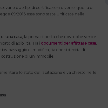
evano due tipi di certificazioni diverse: quella di
o Legge 69/2013 esse sono state unificate nella
à di una casa
, la prima risposta che dovrebbe venire
cato di agibilità. Tra i
documenti per affittare casa
,
asi passaggio di modifica, sia che si decida di
a costruzione di un immobile.
olamentare lo stato dell’abitazione e va chiesto nelle
asa
;