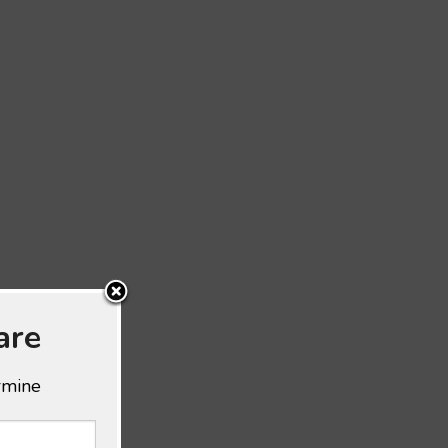
are
ermine