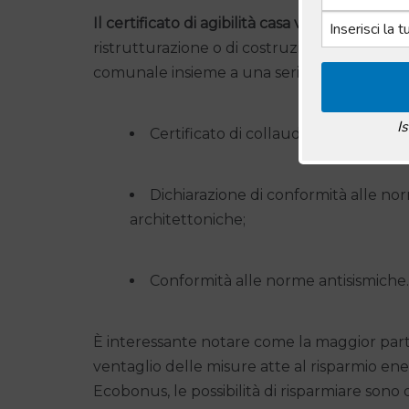
Il certificato di agibilità casa va chiesto in
ristrutturazione o di costruzione della cas
comunale insieme a una serie di documenta
I
Certificato di collaudo statico;
Dichiarazione di conformità alle norm
architettoniche;
Conformità alle norme antisismiche.
È interessante notare come la maggior parte
ventaglio delle misure atte al risparmio ene
Ecobonus, le possibilità di risparmiare sono