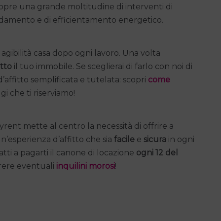
opre una grande moltitudine di interventi di
scaldamento e di efficientamento energetico.
 di agibilità casa dopo ogni lavoro. Una volta
itto
il tuo immobile. Se sceglierai di farlo con noi di
affitto semplificata e tutelata: scopri
come
i che ti riserviamo!
yrent mette al centro la necessità di offrire a
un’esperienza d’affitto che sia
facile
e
sicura
in ogni
tti a pagarti il canone di locazione
ogni 12 del
rrere eventuali
inquilini morosi
!