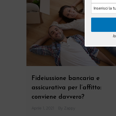
I
Fideiussione bancaria e
assicurativa per l’affitto:
conviene davvero?
Aprile 1, 2021
By
Zappy