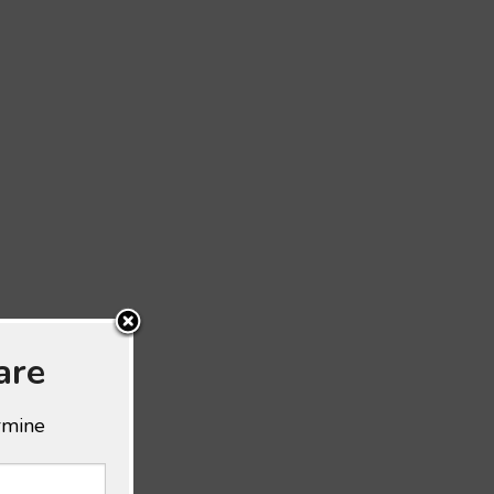
are
ermine