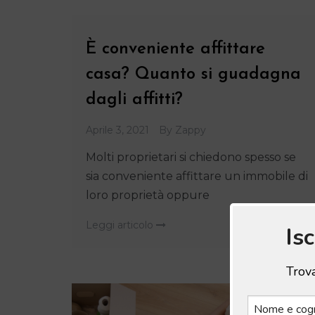
È conveniente affittare
casa? Quanto si guadagna
dagli affitti?
Aprile 3, 2021
By
Zappy
Molti proprietari si chiedono spesso se
sia conveniente affittare un immobile di
loro proprietà oppure
Leggi articolo
Is
Trova