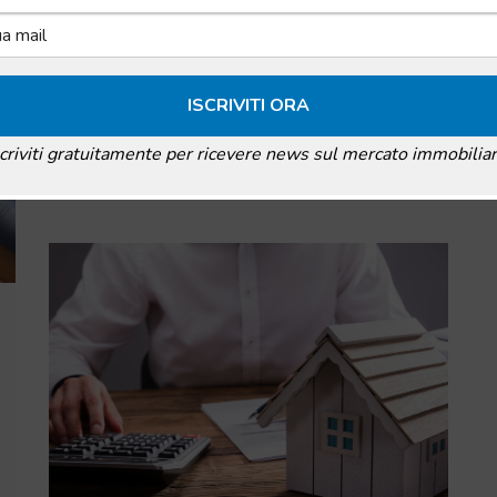
Aprile 6, 2021
By
Zappy
Il contratto di locazione è un contratto
giuridico nel quale intervengono due
figure: il locatore
Leggi articolo
scriviti gratuitamente per ricevere news sul mercato immobiliar