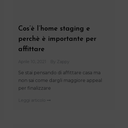
Cos’è l’home staging e
perchè è importante per
affittare
Aprile 10, 2021
By
Zappy
Se stai pensando di affittare casa ma
non sai come dargli maggiore appeal
per finalizzare
Leggi articolo