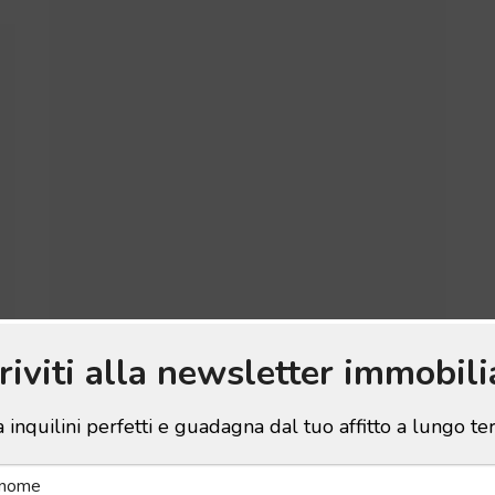
criviti alla newsletter immobili
Locatore e conduttore: chi
sono e quali obblighi
 inquilini perfetti e guadagna dal tuo affitto a lungo t
hanno?