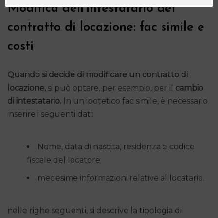
Modifica dell’intestatario del
contratto di locazione: fac simile e
costi
Quando si decide di modificare un contratto di
locazione,
si può optare, per esempio, per il
cambio
di intestatario.
In un ipotetico fac simile, è necessario
inserire i seguenti dati:
Nome, data di nascita, residenza e codice
fiscale del locatore;
medesime informazioni relative al locatario.
nelle righe seguenti, si descrive la tipologia di