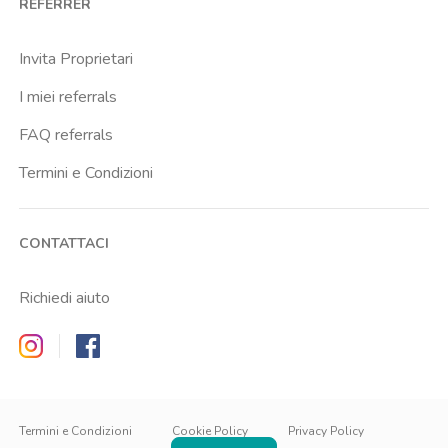
REFERRER
Centrale Fs
Centro Santa Maria Nascente
Invita Proprietari
Chiesa Rossa
I miei referrals
Citta Studi
FAQ referrals
City Life
Termini e Condizioni
Conciliazione
Cordusio
CONTATTACI
Corvetto
Crescenzago
Richiedi aiuto
Crocetta
Zappyrent on Instagram
Zappyrent on Facebook
De Angeli
Dergano
IT
IT
Duomo
EN
Termini e Condizioni
Cookie Policy
Privacy Policy