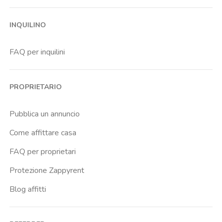
Barona
INQUILINO
Bicocca
Bocconi
FAQ per inquilini
Bovisa
Brenta
PROPRIETARIO
Buenos Aires
Buonarroti
Pubblica un annuncio
Ca Granda
Come affittare casa
Cadore
FAQ per proprietari
Cadorna Fn
Protezione Zappyrent
Caiazzo
Blog affitti
Cairoli
Cattolica