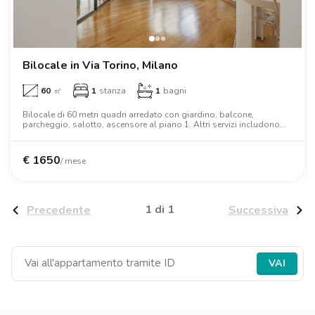
Ville
Ville
Ville
Ville
Ville
Ville
Ville
Ville
Ville
Ville
Ville
Firenze
Loft
Loft
Loft
Loft
Loft
Loft
Loft
Loft
Loft
Loft
Loft
Roma
Bilocale in Via Torino, Milano
Napoli
60
㎡
1
stanza
1
bagni
Catania
Bilocale di 60 metri quadri arredato con giardino, balcone,
parcheggio, salotto, ascensore al piano 1. Altri servizi includono
lavatrice, lavastoviglie, forno, armadio.
Padova
€
1650
/ mese
1 di 1
Precedente
Successiva
VAI