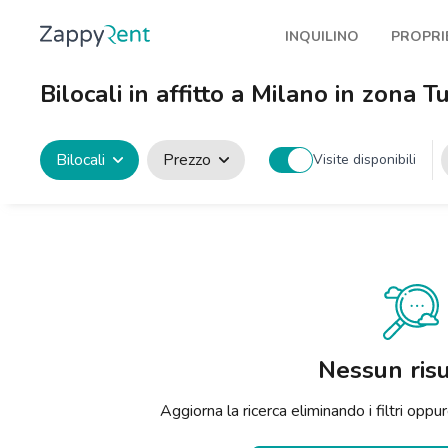
INQUILINO
PROPRI
I nostri affitti
Pubbl
Bilocali in affitto a Milano in zona T
Milano
Come 
Torino
Prote
Bilocali
Prezzo
Visite disponibili
Brescia
Blog a
Venezia
Genova
Bologna
Firenze
Nessun risu
Roma
Aggiorna la ricerca eliminando i filtri op
Napoli