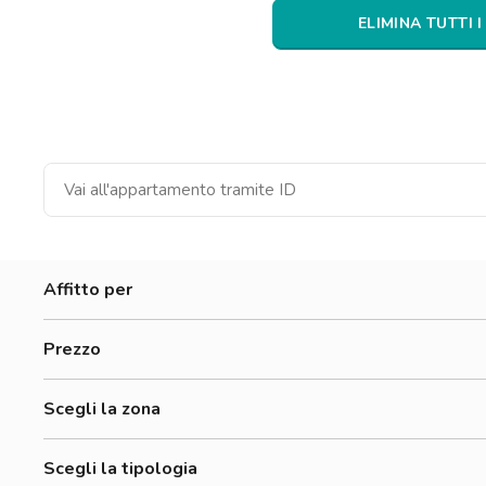
Catania
ELIMINA TUTTI I
Padova
Affitto per
Donne
Prezzo
Uomini
500-700 €
Lavoratori
Scegli la zona
700-900 €
Adriano
900-1200 €
Scegli la tipologia
Affori