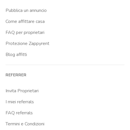
Rapisardi
Pubblica un annuncio
Rotolo
Come affittare casa
Universita Degli Studi Di Catania
FAQ per proprietari
Protezione Zappyrent
Blog affitti
REFERRER
Invita Proprietari
I miei referrals
FAQ referrals
Termini e Condizioni