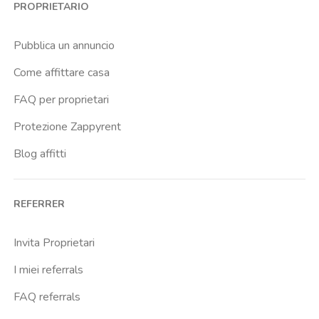
PROPRIETARIO
Buenos Aires
Buonarroti
Pubblica un annuncio
Ca Granda
Come affittare casa
Cadore
FAQ per proprietari
Cadorna Fn
Protezione Zappyrent
Caiazzo
Blog affitti
Cairoli
Cattolica
REFERRER
Centrale Fs
Centro Santa Maria Nascente
Invita Proprietari
Chiesa Rossa
I miei referrals
Citta Studi
FAQ referrals
City Life