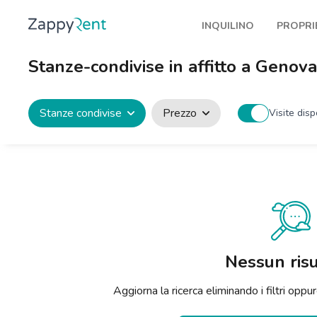
INQUILINO
PROPRI
I nostri affitti
Pubbl
Stanze-condivise in affitto a Genova
Milano
Come 
Torino
Prote
Stanze condivise
Prezzo
Visite disp
Brescia
Blog a
Venezia
Genova
Bologna
Firenze
Nessun risu
Roma
Aggiorna la ricerca eliminando i filtri op
Napoli