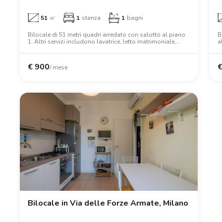
51
㎡
1
stanza
1
bagni
Bilocale di 51 metri quadri arredato con salotto al piano
B
1. Altri servizi includono lavatrice, letto matrimoniale,
a
armadio.
c
€
900
/ mese
Bilocale in Via delle Forze Armate, Milano