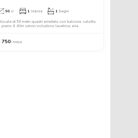
50
㎡
1
stanza
1
bagni
ilocale di 50 metri quadri arredato con balcone, salotto
l piano 4. Altri servizi includono lavatrice, aria
ondizionata, forno, letto matrimoniale, armadio.
€
750
/ mese