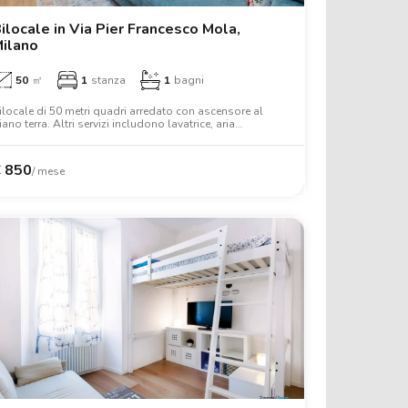
ilocale in Via Pier Francesco Mola,
ilano
50
㎡
1
stanza
1
bagni
ilocale di 50 metri quadri arredato con ascensore al
iano terra. Altri servizi includono lavatrice, aria
ondizionata, lavastoviglie, tv, forno a microonde, letto
atrimoniale, forno, scrivania.
€
850
/ mese