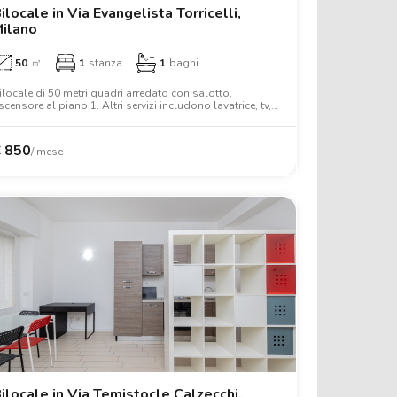
ilocale in Via Evangelista Torricelli,
ilano
50
㎡
1
stanza
1
bagni
ilocale di 50 metri quadri arredato con salotto,
scensore al piano 1. Altri servizi includono lavatrice, tv,
orno, scrivania, armadio, wifi.
€
850
/ mese
ilocale in Via Temistocle Calzecchi,