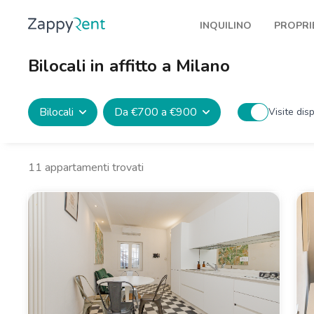
INQUILINO
PROPRI
I nostri affitti
Pubbl
Bilocali in affitto a Milano
Milano
Come 
Torino
Prote
Bilocali
Da €700 a €900
Visite disp
Brescia
Blog a
Venezia
11
appartamenti trovati
Genova
Bologna
Firenze
Roma
Napoli