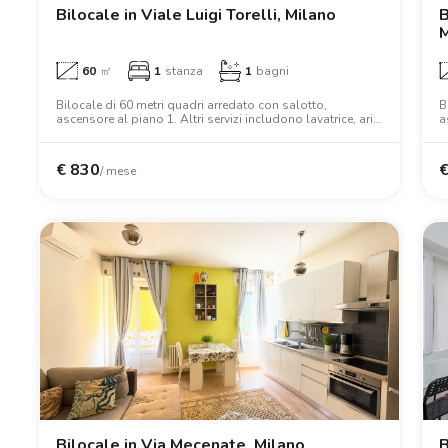
Bilocale in Viale Luigi Torelli, Milano
B
M
60
㎡
1
stanza
1
bagni
Bilocale di 60 metri quadri arredato con salotto,
B
ascensore al piano 1. Altri servizi includono lavatrice, aria
a
condizionata, forno, letto matrimoniale, armadio,
f
scrivania, wifi.
€
830
/ mese
Bilocale in Via Mecenate, Milano
B