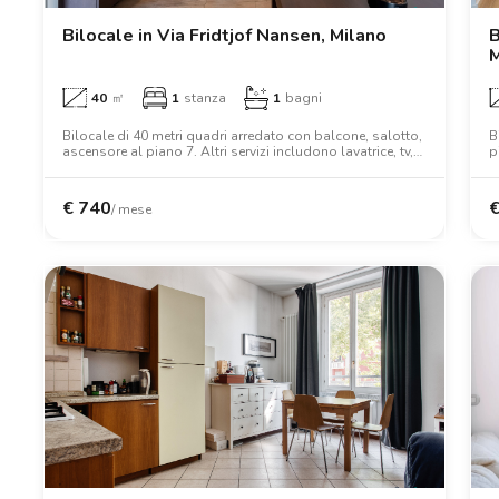
Bilocale in Via Fridtjof Nansen, Milano
B
M
40
㎡
1
stanza
1
bagni
Bilocale di 40 metri quadri arredato con balcone, salotto,
B
ascensore al piano 7. Altri servizi includono lavatrice, tv,
p
forno, letto matrimoniale, armadio.
c
m
€
740
/ mese