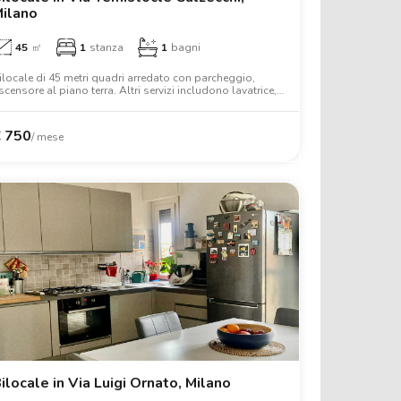
ilano
45
㎡
1
stanza
1
bagni
€
ilocale di 45 metri quadri arredato con parcheggio,
scensore al piano terra. Altri servizi includono lavatrice,
ria condizionata, tv, forno, letto matrimoniale, armadio,
crivania.
€
750
/ mese
ilocale in Via Luigi Ornato, Milano