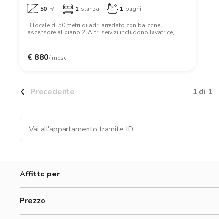
50
㎡
1
stanza
1
bagni
Bilocale di 50 metri quadri arredato con balcone,
ascensore al piano 2. Altri servizi includono lavatrice,
lavastoviglie, aria condizionata, forno, forno a
microonde.
€
880
/ mese
1 di 1
Precedente
Affitto per
Donne
Prezzo
Uomini
500-700 €