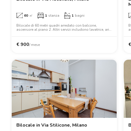
M
60
㎡
1
stanza
1
bagni
Bilocale di 60 metri quadri arredato con balcone,
B
ascensore al piano 2. Altri servizi includono lavatrice, aria
a
condizionata, tv, letto matrimoniale, armadio.
a
s
€
900
/ mese
Bilocale in Via Stilicone, Milano
B