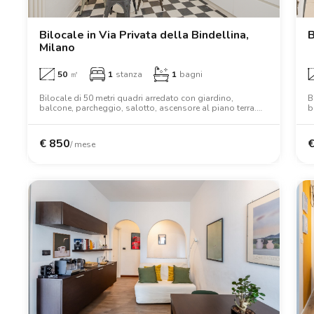
Catania
Padova
Bilocale in Via Privata della Bindellina,
B
Milano
50
㎡
1
stanza
1
bagni
Bilocale di 50 metri quadri arredato con giardino,
B
balcone, parcheggio, salotto, ascensore al piano terra.
b
Altri servizi includono lavatrice, lavastoviglie, aria
s
condizionata, forno, letto matrimoniale, armadio,
l
scrivania, wifi.
€
850
/ mese