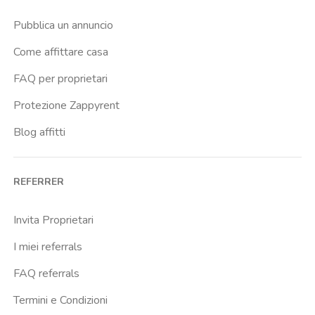
San Donato
Pubblica un annuncio
San Vitale
Come affittare casa
Saragozza
FAQ per proprietari
Savena
Protezione Zappyrent
Blog affitti
REFERRER
Invita Proprietari
I miei referrals
FAQ referrals
Termini e Condizioni