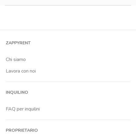
Monolocale
Bilocale
Trilocale
Quadrilocale o più
ZAPPYRENT
Stanza condivisa
Stanza singola
Chi siamo
Lavora con noi
INQUILINO
FAQ per inquilini
PROPRIETARIO