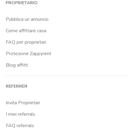
PROPRIETARIO
Buenos Aires
Buonarroti
Pubblica un annuncio
Ca Granda
Come affittare casa
Cadore
FAQ per proprietari
Cadorna Fn
Protezione Zappyrent
Caiazzo
Blog affitti
Cairoli
Cattolica
REFERRER
Centrale Fs
Centro Santa Maria Nascente
Invita Proprietari
Chiesa Rossa
I miei referrals
Citta Studi
FAQ referrals
City Life