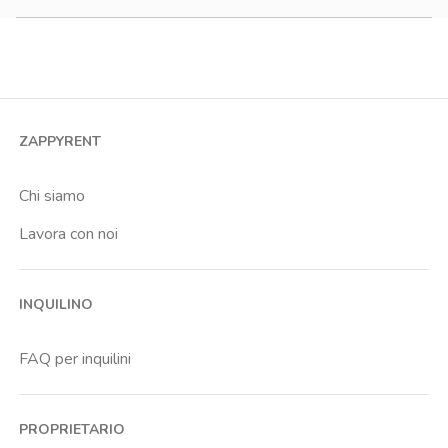
900-1200 €
Monolocale
1200-1500 €
Bilocale
Trilocale
Quadrilocale o più
ZAPPYRENT
Stanza condivisa
Stanza singola
Chi siamo
Lavora con noi
INQUILINO
FAQ per inquilini
PROPRIETARIO