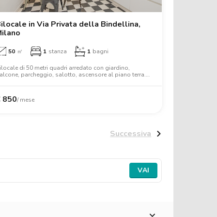
ilocale in Via Privata della Bindellina,
ilano
50
㎡
1
stanza
1
bagni
ilocale di 50 metri quadri arredato con giardino,
alcone, parcheggio, salotto, ascensore al piano terra.
ltri servizi includono lavatrice, lavastoviglie, aria
ondizionata, forno, letto matrimoniale, armadio,
crivania, wifi.
€
850
/ mese
Successiva
VAI