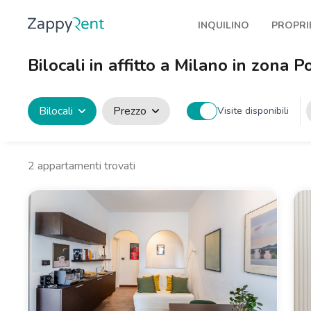
INQUILINO
PROPRI
I nostri affitti
Pubbl
Bilocali in affitto a Milano in zona P
Milano
Come 
Torino
Prote
Bilocali
Prezzo
Visite disponibili
Brescia
Blog a
Venezia
2
appartamenti trovati
Genova
Bologna
Firenze
Roma
Napoli