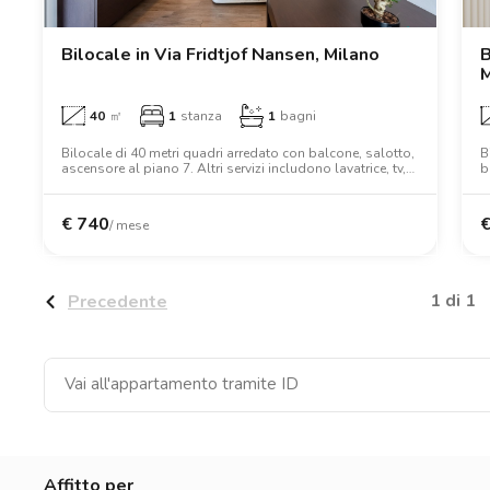
Catania
Padova
Bilocale in Via Fridtjof Nansen, Milano
B
M
40
㎡
1
stanza
1
bagni
Bilocale di 40 metri quadri arredato con balcone, salotto,
B
ascensore al piano 7. Altri servizi includono lavatrice, tv,
b
forno, letto matrimoniale, armadio.
A
c
s
€
740
/ mese
1 di 1
Precedente
Affitto per