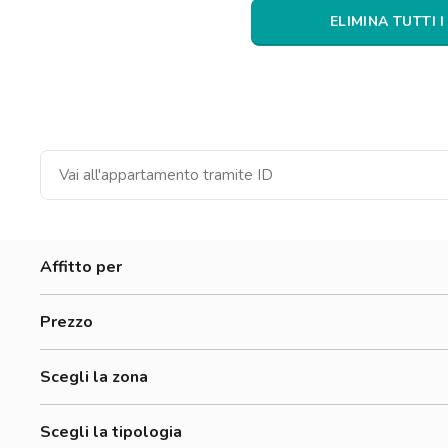
Catania
ELIMINA TUTTI I
Padova
Affitto per
Donne
Prezzo
Uomini
500-700 €
Lavoratori
Scegli la zona
700-900 €
Adriano
900-1200 €
Scegli la tipologia
Affori