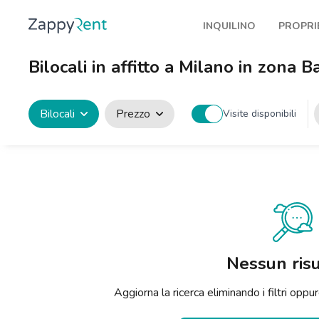
INQUILINO
PROPRI
I nostri affitti
Pubbl
Bilocali in affitto a Milano in zona 
Milano
Come 
Torino
Prote
Bilocali
Prezzo
Visite disponibili
Brescia
Blog a
Venezia
Genova
Bologna
Firenze
Nessun risu
Roma
Aggiorna la ricerca eliminando i filtri op
Napoli