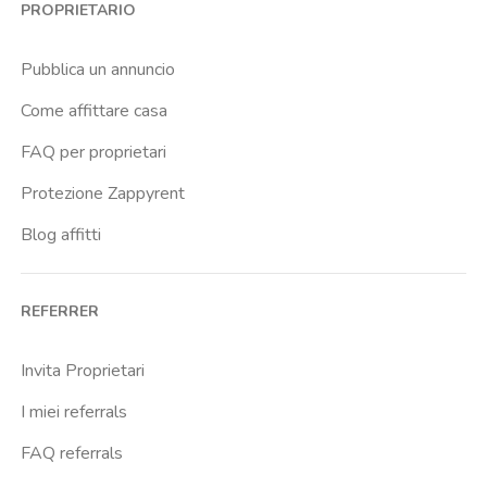
PROPRIETARIO
Buenos Aires
Buonarroti
Pubblica un annuncio
Ca Granda
Come affittare casa
Cadore
FAQ per proprietari
Cadorna Fn
Protezione Zappyrent
Caiazzo
Blog affitti
Cairoli
Cattolica
REFERRER
Centrale Fs
Centro Santa Maria Nascente
Invita Proprietari
Chiesa Rossa
I miei referrals
Citta Studi
FAQ referrals
City Life