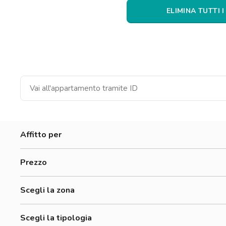
Catania
ELIMINA TUTTI I
Padova
Affitto per
Donne
Prezzo
Uomini
500-700 €
Lavoratori
Scegli la zona
700-900 €
Adriano
900-1200 €
Scegli la tipologia
Affori