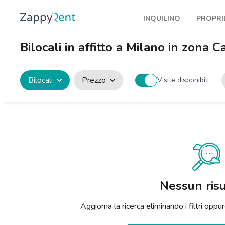
INQUILINO
PROPRI
I nostri affitti
Pubbl
Bilocali in affitto a Milano in zona Ca
Milano
Come 
Torino
Prote
Bilocali
Prezzo
Visite disponibili
Brescia
Blog a
Venezia
Genova
Bologna
Firenze
Nessun risu
Roma
Aggiorna la ricerca eliminando i filtri op
Napoli