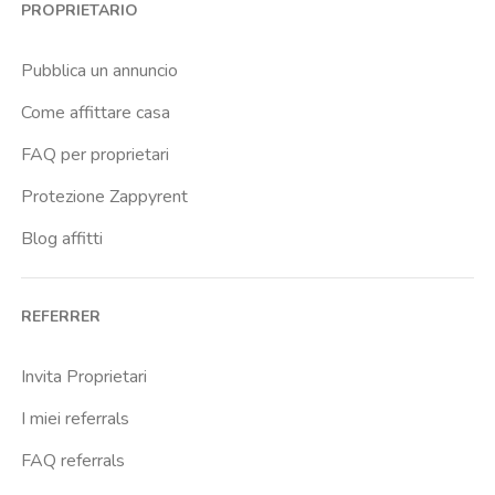
PROPRIETARIO
Buenos Aires
Buonarroti
Pubblica un annuncio
Ca Granda
Come affittare casa
Cadore
FAQ per proprietari
Cadorna Fn
Protezione Zappyrent
Caiazzo
Blog affitti
Cairoli
Cattolica
REFERRER
Centrale Fs
Centro Santa Maria Nascente
Invita Proprietari
Chiesa Rossa
I miei referrals
Citta Studi
FAQ referrals
City Life