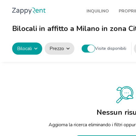
INQUILINO
PROPRI
I nostri affitti
Pubbl
Bilocali in affitto a Milano in zona Ci
Milano
Come 
Torino
Prote
Bilocali
Prezzo
Visite disponibili
Brescia
Blog a
Venezia
Genova
Bologna
Firenze
Nessun risu
Roma
Aggiorna la ricerca eliminando i filtri op
Napoli