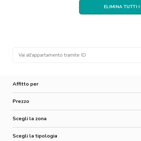
Catania
ELIMINA TUTTI I
Padova
Affitto per
Donne
Prezzo
Uomini
500-700 €
Lavoratori
Scegli la zona
700-900 €
Adriano
900-1200 €
Scegli la tipologia
Affori