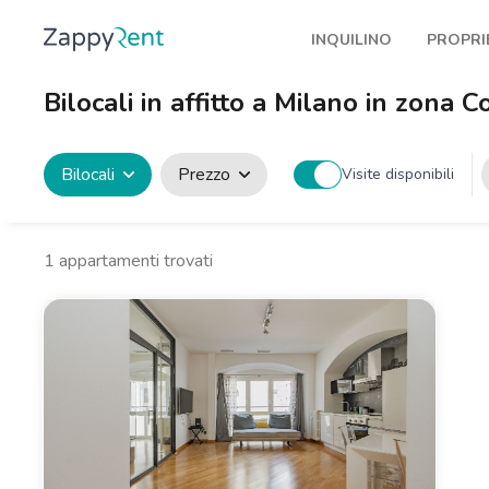
INQUILINO
PROPRI
I nostri affitti
Pubbl
Bilocali in affitto a Milano in zona C
Milano
Come 
Torino
Prote
Bilocali
Prezzo
Visite disponibili
Brescia
Blog a
Venezia
1
appartamenti trovati
Genova
Bologna
Firenze
Roma
Napoli