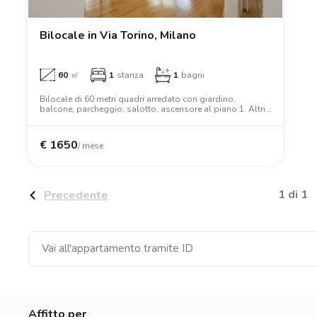
Catania
Padova
Bilocale in Via Torino, Milano
60
㎡
1
stanza
1
bagni
Bilocale di 60 metri quadri arredato con giardino,
balcone, parcheggio, salotto, ascensore al piano 1. Altri
servizi includono lavatrice, lavastoviglie, forno, armadio.
€
1650
/ mese
1 di 1
Precedente
Affitto per