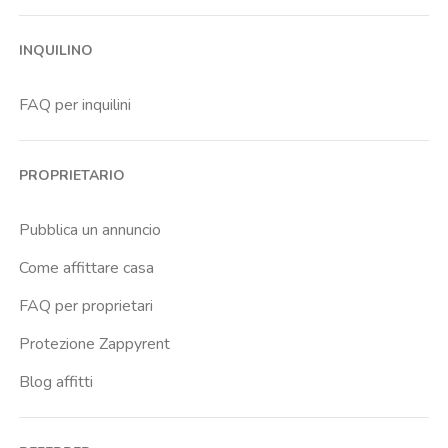
Barona
INQUILINO
Bicocca
Bocconi
FAQ per inquilini
Bovisa
Brenta
PROPRIETARIO
Buenos Aires
Buonarroti
Pubblica un annuncio
Ca Granda
Come affittare casa
Cadore
FAQ per proprietari
Cadorna Fn
Protezione Zappyrent
Caiazzo
Blog affitti
Cairoli
Cattolica