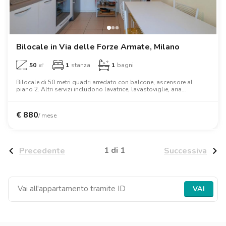
Ville
Ville
Ville
Ville
Ville
Ville
Ville
Ville
Ville
Ville
Ville
Firenze
Loft
Loft
Loft
Loft
Loft
Loft
Loft
Loft
Loft
Loft
Loft
Roma
Bilocale in Via delle Forze Armate, Milano
Napoli
50
㎡
1
stanza
1
bagni
Catania
Bilocale di 50 metri quadri arredato con balcone, ascensore al
piano 2. Altri servizi includono lavatrice, lavastoviglie, aria
condizionata, forno, forno a microonde.
Padova
€
880
/ mese
1 di 1
Precedente
Successiva
VAI