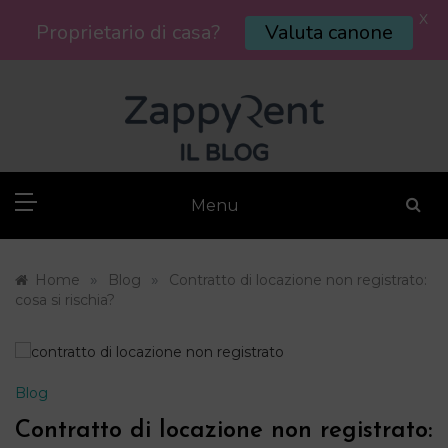
X
Proprietario di casa?
Valuta canone
Skip
to
content
Menu
»
»
Home
Blog
Contratto di locazione non registrato:
cosa si rischia?
Blog
Contratto di locazione non registrato: