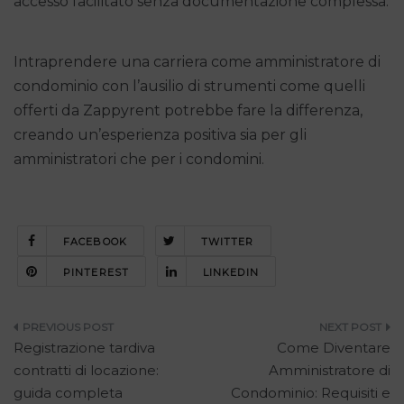
accesso facilitato senza documentazione complessa.
Intraprendere una carriera come amministratore di
condominio con l’ausilio di strumenti come quelli
offerti da Zappyrent potrebbe fare la differenza,
creando un’esperienza positiva sia per gli
amministratori che per i condomini.
FACEBOOK
TWITTER
PINTEREST
LINKEDIN
Navigazione
Registrazione tardiva
Come Diventare
articoli
contratti di locazione:
Amministratore di
guida completa
Condominio: Requisiti e