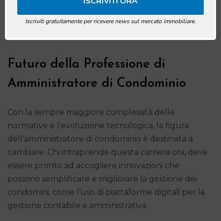
mese per unità immobiliare. Tuttavia, il mercato può
offrire opportunità lucrative, specie per chi riesce ad
Iscriviti gratuitamente per ricevere news sul mercato immobiliare.
ampliarsi e a offrire servizi di qualità.
Futuro della Professione di
Amministratore di Condominio
Con la sempre maggiore complessità delle
normative e l’evoluzione tecnologica, la figura
dell’amministratore di condominio è destinata a
cambiare. Chi intraprende questa carriera ora, deve
essere pronto ad accogliere innovazioni che
possono semplificare e migliorare la gestione dei
condomini, come l’uso di piattaforme digitali per la
gestione contabile e amministrativa.