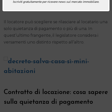
Iscriviti gratuitamente per ricevere news sul mercato immobiliare.
rimanere sempre entro il limite dei 1.999,99 euro.
Il locatore può scegliere se rilasciare al locatario una
solo quietanza di pagamento o più di una. In
quest’ultimo frangente, il legislatore considera i
versamenti uno distinto rispetto all’altro.
Contratto di locazione: cosa sapere
sulla quietanza di pagamento