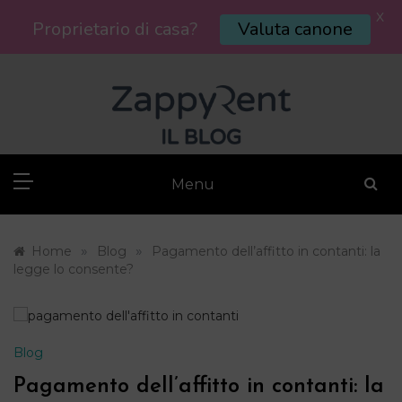
X
Proprietario di casa?
Valuta canone
Skip
to
content
Menu
»
»
Home
Blog
Pagamento dell’affitto in contanti: la
legge lo consente?
Blog
Pagamento dell’affitto in contanti: la