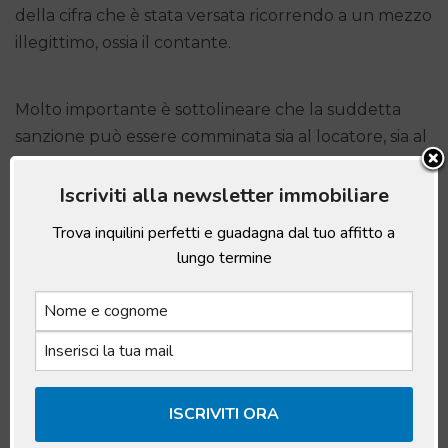
della cifra che è stata versata ricorrendo a un mezzo
illegittimo, ossia il contante.
Molto importante è sottolineare che la suddetta
sanzione può essere comminata sia al locatore, sia al
locatario.
Iscriviti alla newsletter immobiliare
Trova inquilini perfetti e guadagna dal tuo affitto a
L’affitto si può pagare in contanti
lungo termine
per più mensilità?
Come ti sarà chiaro, sono numerose le domande che
ci si pone quando si tocca il tema del
pagamento
dell’affitto in contanti.
Tra queste rientra la
possibilità di pagare cash assieme più mensilità. La
legge consente di farlo. Quello che conta è