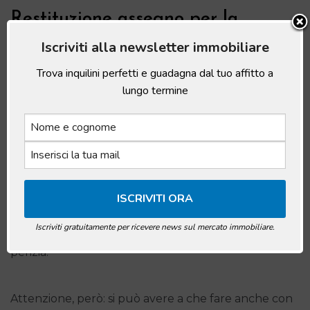
Restituzione assegno per la
proposta di acquisto: il caso del
Iscriviti alla newsletter immobiliare
mutuo non concesso per vizi
Trova inquilini perfetti e guadagna dal tuo affitto a
lungo termine
dell’immobile
Come forse già sai, sono diversi i motivi che possono
portare una banca a non concedere l’erogazione
del mutuo a un aspirante proprietario. Tra questi
rientrano, per esempio, le situazioni in cui l’aspirante
acquirente non presenta garanzie giudicate
Iscriviti gratuitamente per ricevere news sul mercato immobiliare.
sufficienti dall’istituto di credito a seguito della
perizia.
Attenzione, però: si può avere a che fare anche con