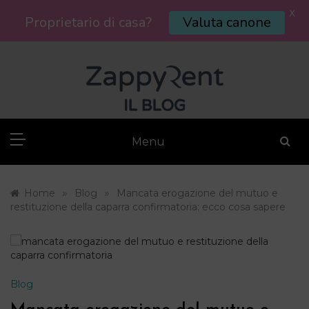
X
Proprietario di casa?
Valuta canone
Skip
to
content
Menu
»
»
Home
Blog
Mancata erogazione del mutuo e
restituzione della caparra confirmatoria: ecco cosa sapere
Blog