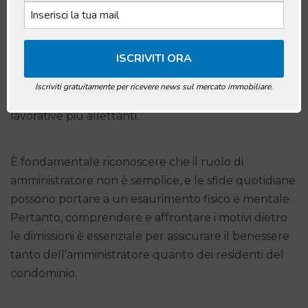
molteplici e variano da situazione a situazione. Tra le
ragioni più comuni vi sono il sovraccarico di lavoro,
conflitti con i condomini e problemi personali come
malattie o impegni familiari. In alcuni casi, le
dimissioni possono anche derivare da insoddisfazione
Iscriviti gratuitamente per ricevere news sul mercato immobiliare.
per l’ambiente lavorativo o da opportunità
lavorative più allettanti.
È fondamentale riconoscere che il ruolo di
amministratore non è semplice, e le sfide quotidiane
possono portare a un esaurimento fisico e mentale.
Pertanto, comprendere e affrontare i motivi dietro
le dimissioni è essenziale per assicurare il benessere
tanto dell’amministratore quanto dei residenti del
condominio.