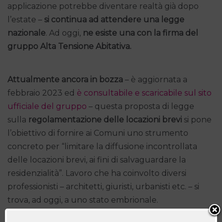
applicazione potrebbe diventare realtà già dopo
l’estate –
si continua ad attendere una legge
nazionale
. Ad oggi,
ne esiste una con la firma del
gruppo Alta Tensione Abitativa.
Attualmente ancora in bozza
– è aggiornata a
febbraio 2023 ed
è consultabile e scaricabile sul sito
ufficiale del gruppo
– questa proposta di legge
sulla
regolamentazione delle locazioni brevi
si pone
l’obiettivo di fornire ai Comuni uno strumento
concreto per “limitare la diffusione incontrollata
delle locazioni brevi, ai fini di salvaguardare la
residenzialità”. Lavoro che ha coinvolto diversi
professionisti – architetti, giuristi, urbanisti etc. – si
trova, ad oggi, a uno stato embrionale.