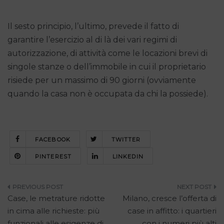
Il sesto principio, l’ultimo, prevede il fatto di
garantire l’esercizio al di là dei vari regimi di
autorizzazione, di attività come le locazioni brevi di
singole stanze o dell’immobile in cui il proprietario
risiede per un massimo di 90 giorni (ovviamente
quando la casa non è occupata da chi la possiede).
FACEBOOK
TWITTER
PINTEREST
LINKEDIN
Navigazione
Case, le metrature ridotte
Milano, cresce l’offerta di
articoli
in cima alle richieste: più
case in affitto: i quartieri
funzionali alle esigenze di
con i numeri più alti