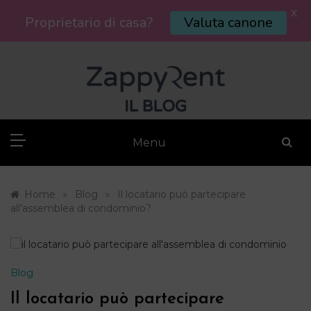
X
Proprietario di casa?
Valuta canone
Skip
to
content
Menu
»
»
Home
Blog
Il locatario può partecipare
all’assemblea di condominio?
Blog
Il locatario può partecipare