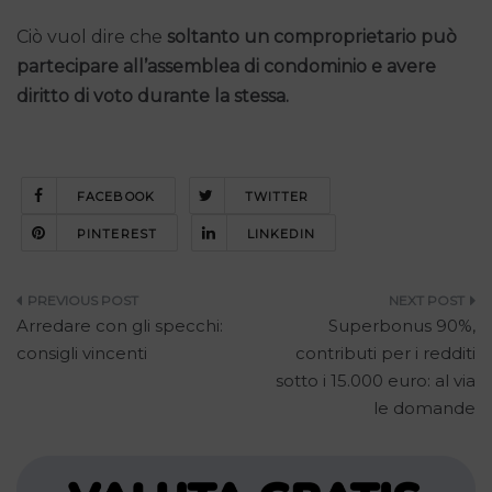
Ciò vuol dire che
soltanto un comproprietario può
partecipare all’assemblea di condominio e avere
diritto di voto durante la stessa.
FACEBOOK
TWITTER
PINTEREST
LINKEDIN
Navigazione
Arredare con gli specchi:
Superbonus 90%,
articoli
consigli vincenti
contributi per i redditi
sotto i 15.000 euro: al via
le domande