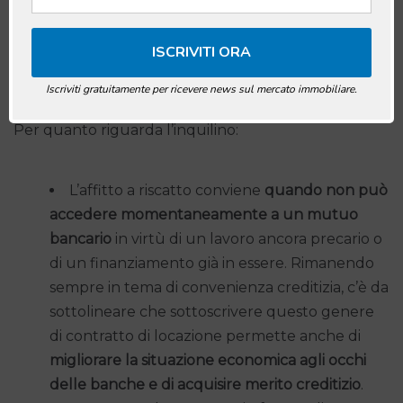
Ti starai chiedendo quando conviene procedere con
l’affitto a riscatto:
Iscriviti gratuitamente per ricevere news sul mercato immobiliare.
Per quanto riguarda l’inquilino:
L’affitto a riscatto conviene
quando non può
accedere momentaneamente a un mutuo
bancario
in virtù di un lavoro ancora precario o
di un finanziamento già in essere. Rimanendo
sempre in tema di convenienza creditizia, c’è da
sottolineare che sottoscrivere questo genere
di contratto di locazione permette anche di
migliorare la situazione economica agli occhi
delle banche e di acquisire merito creditizio
.