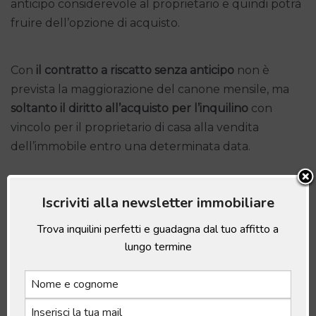
anticipo considerevole al proprietario e quindi potrà
fruire dell’opzione di acquisto.
Con
il contratto a riscatto senza anticipo
non è
prevista la maggiorazione del canone mensile, ma
soltanto il diritto all’acquisto per l’inquilino
con
vincolo per il proprietario di casa alla vendita
dell’immobile entro una determinata data.
La scelta di una tipologia piuttosto che l’altra,
Iscriviti alla newsletter immobiliare
dipende dalla situazione specifica e dalle esigenze
Trova inquilini perfetti e guadagna dal tuo affitto a
sia dell’affittuario che del proprietario.
lungo termine
A chi conviene l’affitto con
riscatto?