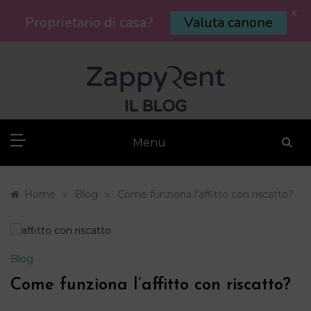
X
Proprietario di casa?
Valuta canone
Skip
to
content
Menu
»
»
Home
Blog
Come funziona l’affitto con riscatto?
Blog
Come funziona l’affitto con riscatto?