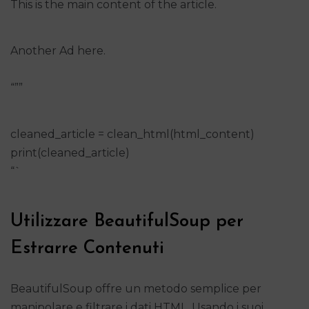
This is the main content of the article.
Another Ad here.
“””
cleaned_article = clean_html(html_content)
print(cleaned_article)
“`
Utilizzare BeautifulSoup per
Estrarre Contenuti
BeautifulSoup offre un metodo semplice per
manipolare e filtrare i dati HTML. Usando i suoi