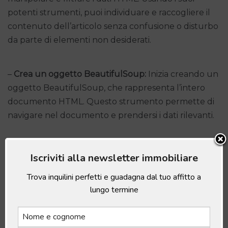
potenti strumenti, puoi individuare e raccogliere il
contenuto dell’articolo senza confusione o disturbo
da parte di elementi non desiderati.
–
Crea un oggetto BeautifulSoup:
Inizia creando un
oggetto BeautifulSoup, che rappresenta l’intero
documento HTML. Questo strumento permette di
navigare nel documento e prendersi i dati rilevanti.
–
Individua tag specifici:
Usa metodi come `.find()` o
Iscriviti alla newsletter immobiliare
`.find_all()` per individuare i tag specifici che
Trova inquilini perfetti e guadagna dal tuo affitto a
racchiudono il testo principale dell’articolo. Questo
lungo termine
potrebbe includere tag come `
`, `