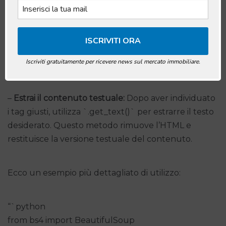
`, o `
Iscriviti gratuitamente per ricevere news sul mercato immobiliare.
`.
–
Estrai il contenuto testuale:
Dopo aver individuato
i tag giusti, utilizza `.get_text()` per estrarre il testo
desiderato. Questo metodo rimuove l’HTML e
restituisce la versione testuale del contenuto.
Ecco un esempio più dettagliato di utilizzo:
“`python
from bs4 import BeautifulSoup