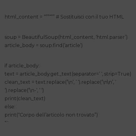
html_content = “””
“”” # Sostituisci con il tuo HTML
soup = BeautifulSoup(html_content, ‘html.parser’)
article_body = soup.find(‘article’)
if article_body:
text = article_body.get_text(separator=’ ‘, strip=True)
clean_text = text.replace(‘\n’, ‘ ‘).replace(‘\n\n’, ‘
‘).replace(‘\n-‘, ‘ ‘)
print(clean_text)
else:
print(“Corpo dell’articolo non trovato”)
“`