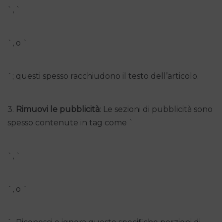
`, `
`, o `
`; questi spesso racchiudono il testo dell’articolo.
3.
Rimuovi le pubblicità
: Le sezioni di pubblicità sono
spesso contenute in tag come `
`, `
`, o `