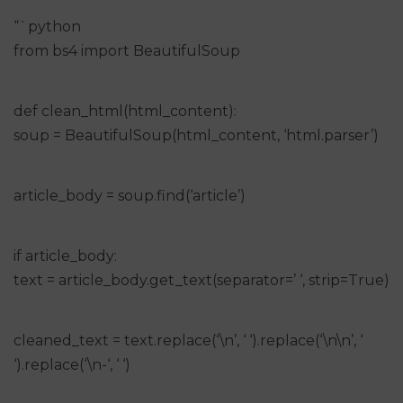
“`python
from bs4 import BeautifulSoup
def clean_html(html_content):
soup = BeautifulSoup(html_content, ‘html.parser’)
article_body = soup.find(‘article’)
if article_body:
text = article_body.get_text(separator=’ ‘, strip=True)
cleaned_text = text.replace(‘\n’, ‘ ‘).replace(‘\n\n’, ‘
‘).replace(‘\n-‘, ‘ ‘)