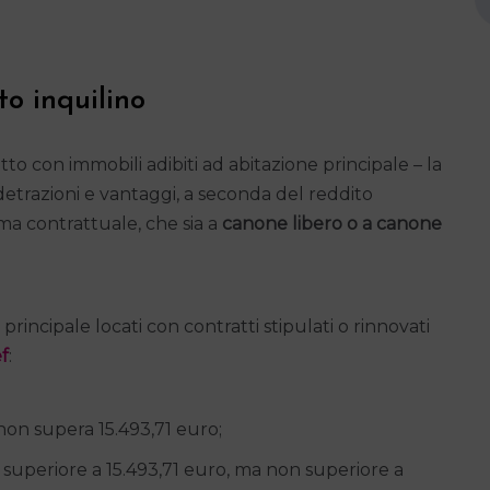
ato inquilino
itto con immobili adibiti ad abitazione principale – la
detrazioni e vantaggi, a seconda del reddito
rma contrattuale, che sia a
canone libero o a canone
e principale locati con contratti stipulati o rinnovati
ef
:
 non supera 15.493,71 euro;
 è superiore a 15.493,71 euro, ma non superiore a