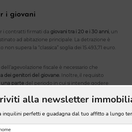
r i giovani
i contratti firmati da
giovani tra i 20 e i 30 anni
, un
tinato ad abitazione principale. La detrazione è
ito non supera la “classica” soglia dei 15.493,71 euro.
ell’agevolazione fiscale è necessario che
la dei genitori del giovane.
Inoltre, il requisito
r una parte
del periodo in cui si intende godere
criviti alla newsletter immobili
 inquilini perfetti e guadagna dal tuo affitto a lungo t
ali per gli affitti di lavoratori