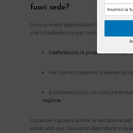
fuori sede?
Sono previste agevolazioni fiscali sull’affit
che si trasferiscono per motivi di lavoro e:
I
trasferiscono la propria residenza
ne
non hanno trasferito la residenza
si trasferiscono in un comune lont
regione
.
Come per i giovani, anche la detrazione per 
valido solo per i lavoratori dipendenti e cess