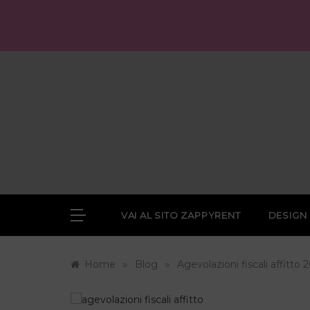
Skip
to
content
VAI AL SITO ZAPPYRENT
DESIGN
»
»
Home
Blog
Agevolazioni fiscali affitto 