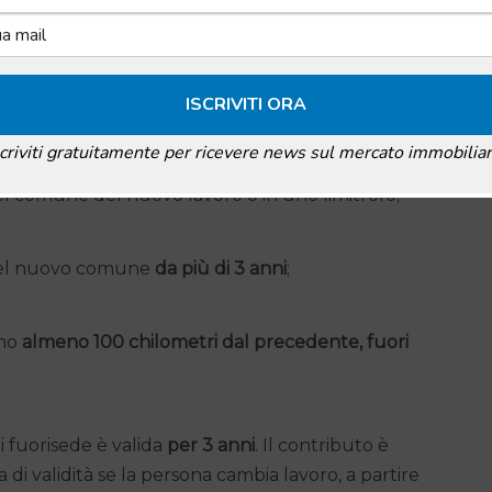
to anche per quei lavoratori dipendenti fuori sede
scriviti gratuitamente per ricevere news sul mercato immobiliar
l comune del nuovo lavoro o in uno limitrofo;
 nel nuovo comune
da più di 3 anni
;
ano
almeno 100 chilometri dal precedente, fuori
i fuorisede è valida
per 3 anni
. Il contributo è
a di validità se la persona cambia lavoro, a partire