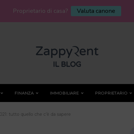
Proprietario di casa?
Valuta canone
FINANZA
IMMOBILIARE
PROPRIETARIO
2021: tutto quello che c’è da sapere