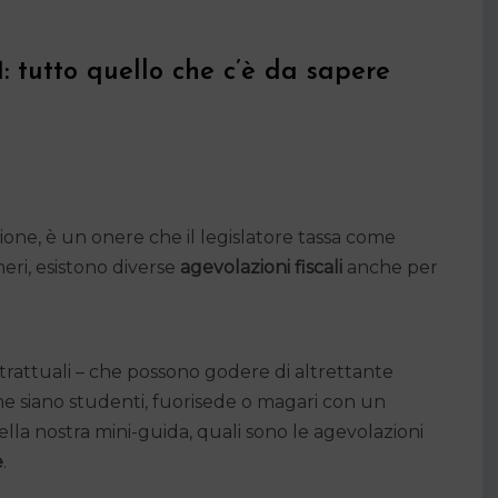
1: tutto quello che c’è da sapere
zione, è un onere che il legislatore tassa come
oneri, esistono diverse
agevolazioni fiscali
anche per
ntrattuali – che possono godere di altrettante
 che siano studenti, fuorisede o magari con un
ella nostra mini-guida, quali sono le agevolazioni
e
.