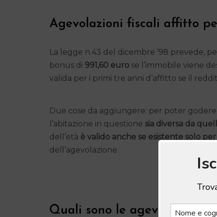
Agevolazioni fiscali affitto pe
La legge n.43 del dicembre ’98 prevede, per 
bonus di
991,60 euro
se l’immobile viene des
valida per i primi tre anni d’affitto se il redd
Due cose da aggiungere: per poter godere d
l’abitazione in questione
sia diversa da quel
dell’età
è valido anche se esistente solo pe
dell’agevolazione.
Is
Trova
Quali sono le agevolazioni fisc