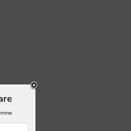
are
ermine