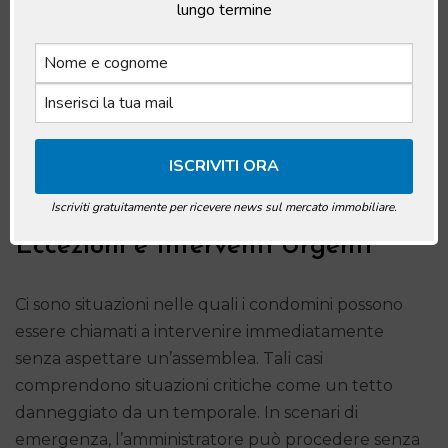
lungo termine
La seconda convocazione risulta più flessibile, con
l’approvazione che può essere ottenuta da una
maggioranza dei presenti che copra un terzo del
valore millesimale. Questa struttura consente una
maggiore facilità nel raggiungere il consenso per
lavori straordinari condominio nella seconda
convocazione.
Iscriviti gratuitamente per ricevere news sul mercato immobiliare.
Eccezioni e Interventi Urgenti
Ci sono situazioni nelle quali i condomini possono
essere chiamati a intervenire immediatamente
senza aspettare un’assemblea. Tali casi
comprendono situazioni critiche come un tetto
danneggiato da un temporale. In scenari di
emergenza, l’amministratore può procedere senza