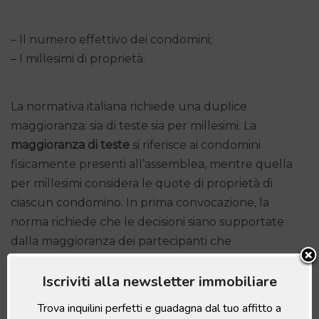
– Il numero effettivo dei condomini;
– I millesimi di proprietà.
La normativa italiana richiede una duplice
maggioranza: sia di teste sia per millesimi. La
maggioranza di teste
si riferisce ai condomini
fisicamente presenti all’assemblea, mentre quella
per millesimi considera le quote di proprietà di
ciascun condomino. In prima convocazione, la
norma richiede che le decisioni siano supportate
dalla maggioranza dei partecipanti che
rappresentino almeno due terzi del valore
Iscriviti alla newsletter immobiliare
millesimale.
Trova inquilini perfetti e guadagna dal tuo affitto a