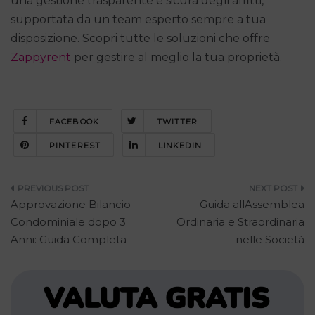
una gestione trasparente e sicura degli affitti,
supportata da un team esperto sempre a tua
disposizione. Scopri tutte le soluzioni che offre
Zappyrent
per gestire al meglio la tua proprietà.
FACEBOOK
TWITTER
PINTEREST
LINKEDIN
Navigazione
Approvazione Bilancio
Guida allAssemblea
articoli
Condominiale dopo 3
Ordinaria e Straordinaria
Anni: Guida Completa
nelle Società