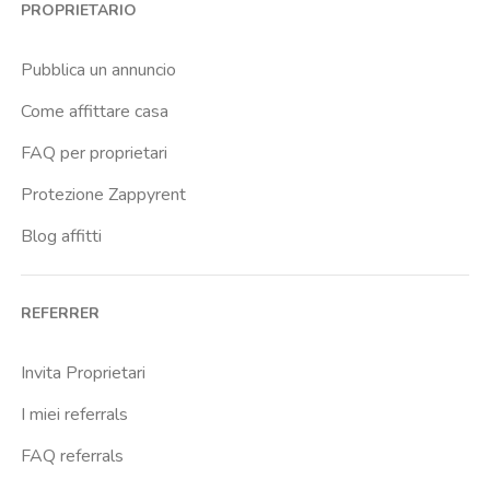
PROPRIETARIO
Brenta
Buenos Aires
Pubblica un annuncio
Buonarroti
Come affittare casa
Ca Granda
FAQ per proprietari
Cadore
Protezione Zappyrent
Cadorna Fn
Blog affitti
Caiazzo
Cairoli
REFERRER
Cascina Gobba
Cattolica
Invita Proprietari
Centrale Fs
I miei referrals
Centro Cardiologico Monzino
FAQ referrals
Centro Santa Maria Nascente