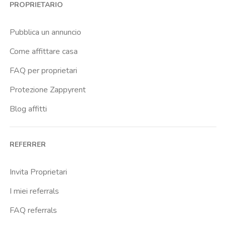
PROPRIETARIO
Brenta
Buenos Aires
Pubblica un annuncio
Buonarroti
Come affittare casa
Ca Granda
FAQ per proprietari
Cadore
Protezione Zappyrent
Cadorna Fn
Blog affitti
Caiazzo
Cairoli
REFERRER
Cascina Gobba
Cattolica
Invita Proprietari
Centrale Fs
I miei referrals
Centro Cardiologico Monzino
FAQ referrals
Centro Santa Maria Nascente