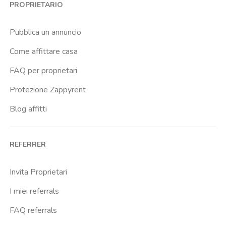
PROPRIETARIO
Brenta
Buenos Aires
Pubblica un annuncio
Buonarroti
Come affittare casa
Ca Granda
FAQ per proprietari
Cadore
Protezione Zappyrent
Cadorna Fn
Blog affitti
Caiazzo
Cairoli
REFERRER
Cascina Gobba
Cattolica
Invita Proprietari
Centrale Fs
I miei referrals
Centro Cardiologico Monzino
FAQ referrals
Centro Santa Maria Nascente