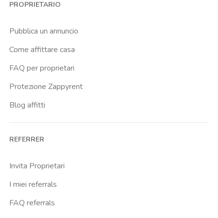
PROPRIETARIO
Brenta
Buenos Aires
Pubblica un annuncio
Buonarroti
Come affittare casa
Ca Granda
FAQ per proprietari
Cadore
Protezione Zappyrent
Cadorna Fn
Blog affitti
Caiazzo
Cairoli
REFERRER
Cascina Gobba
Cattolica
Invita Proprietari
Centrale Fs
I miei referrals
Centro Cardiologico Monzino
FAQ referrals
Centro Santa Maria Nascente