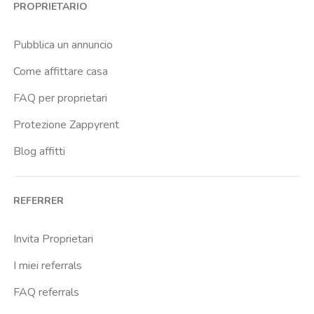
PROPRIETARIO
Brenta
Buenos Aires
Pubblica un annuncio
Buonarroti
Come affittare casa
Ca Granda
FAQ per proprietari
Cadore
Protezione Zappyrent
Cadorna Fn
Blog affitti
Caiazzo
Cairoli
REFERRER
Cascina Gobba
Cattolica
Invita Proprietari
Centrale Fs
I miei referrals
Centro Cardiologico Monzino
FAQ referrals
Centro Santa Maria Nascente