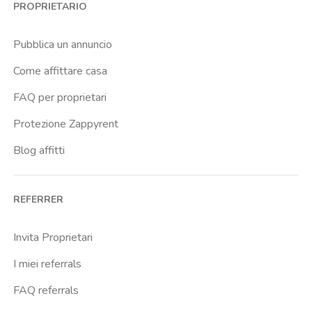
PROPRIETARIO
Brenta
Buenos Aires
Pubblica un annuncio
Buonarroti
Come affittare casa
Ca Granda
FAQ per proprietari
Cadore
Protezione Zappyrent
Cadorna Fn
Blog affitti
Caiazzo
Cairoli
REFERRER
Cascina Gobba
Cattolica
Invita Proprietari
Centrale Fs
I miei referrals
Centro Cardiologico Monzino
FAQ referrals
Centro Santa Maria Nascente