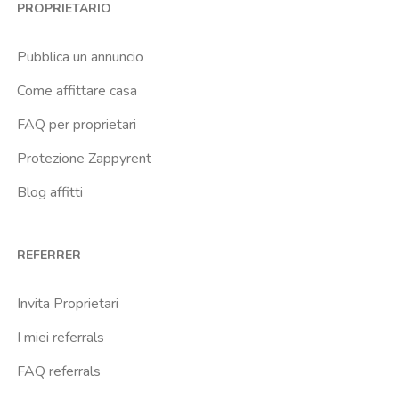
PROPRIETARIO
Brenta
Buenos Aires
Pubblica un annuncio
Buonarroti
Come affittare casa
Ca Granda
FAQ per proprietari
Cadore
Protezione Zappyrent
Cadorna Fn
Blog affitti
Caiazzo
Cairoli
REFERRER
Cascina Gobba
Cattolica
Invita Proprietari
Centrale Fs
I miei referrals
Centro Cardiologico Monzino
FAQ referrals
Centro Santa Maria Nascente