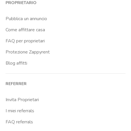
PROPRIETARIO
Brenta
Buenos Aires
Pubblica un annuncio
Buonarroti
Come affittare casa
Ca Granda
FAQ per proprietari
Cadore
Protezione Zappyrent
Cadorna Fn
Blog affitti
Caiazzo
Cairoli
REFERRER
Cascina Gobba
Cattolica
Invita Proprietari
Centrale Fs
I miei referrals
Centro Cardiologico Monzino
FAQ referrals
Centro Santa Maria Nascente