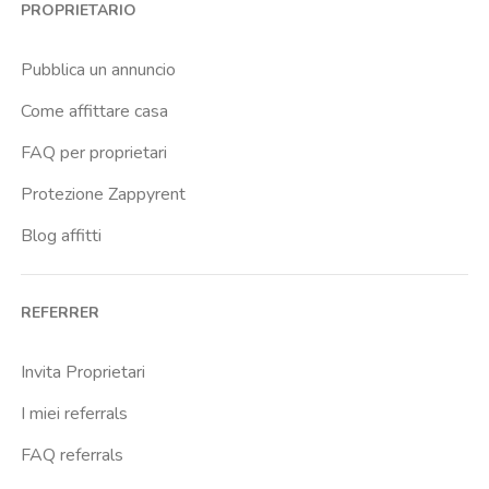
PROPRIETARIO
Brenta
Buenos Aires
Pubblica un annuncio
Buonarroti
Come affittare casa
Ca Granda
FAQ per proprietari
Cadore
Protezione Zappyrent
Cadorna Fn
Blog affitti
Caiazzo
Cairoli
REFERRER
Cascina Gobba
Cattolica
Invita Proprietari
Centrale Fs
I miei referrals
Centro Cardiologico Monzino
FAQ referrals
Centro Santa Maria Nascente