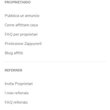
PROPRIETARIO
Brenta
Buenos Aires
Pubblica un annuncio
Buonarroti
Come affittare casa
Ca Granda
FAQ per proprietari
Cadore
Protezione Zappyrent
Cadorna Fn
Blog affitti
Caiazzo
Cairoli
REFERRER
Cascina Gobba
Cattolica
Invita Proprietari
Centrale Fs
I miei referrals
Centro Cardiologico Monzino
FAQ referrals
Centro Santa Maria Nascente