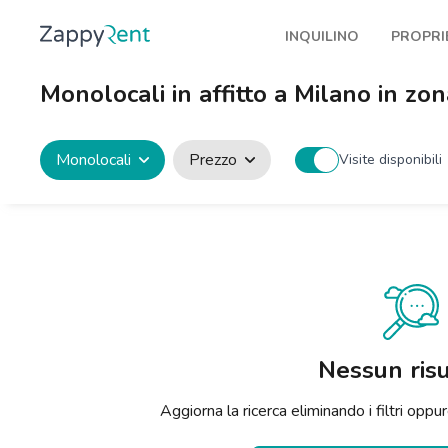
INQUILINO
PROPRI
I nostri affitti
Pubbl
Monolocali in affitto a Milano in zo
Milano
Come 
Torino
Prote
Monolocali
Prezzo
Visite disponibili
Brescia
Blog a
Venezia
Genova
Bologna
Firenze
Nessun risu
Roma
Aggiorna la ricerca eliminando i filtri op
Napoli