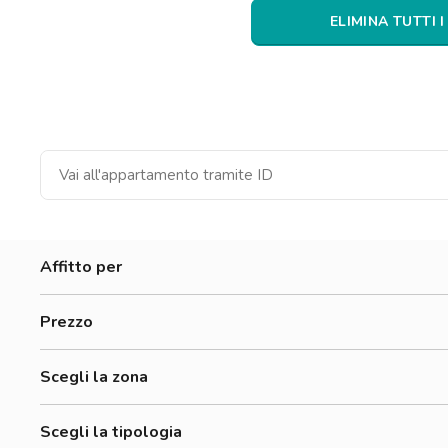
Catania
ELIMINA TUTTI I
Padova
Affitto per
Donne
Prezzo
Uomini
300-500 €
Lavoratori
Scegli la zona
500-700 €
Studenti
Adriano
700-900 €
Scegli la tipologia
Affori