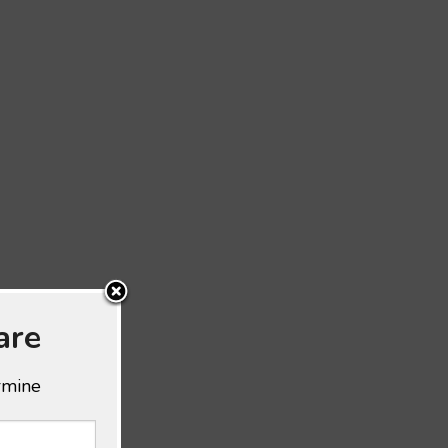
are
ermine