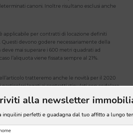
 determinati canoni. Inoltre risultano esclusi anche
applicabile per contratti di locazione definiti
nza. Questi devono godere necessariamente della
non deve mai superare i 600 metri quadrati ad
caso l’aliquota viene fissata sempre al 21%.
ll’articolo tratteremo anche le novità per il 2020
 particolari legati ai contratti stipulati con cedolare
criviti alla newsletter immobili
 inquilini perfetti e guadagna dal tuo affitto a lungo t
tivo del 14 marzo 2011 numero 23, comprese le