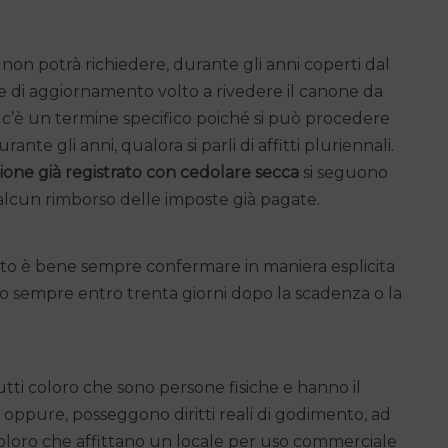
non potrà richiedere, durante gli anni coperti dal
ere di aggiornamento volto a rivedere il canone da
 c’è un termine specifico poiché si può procedere
rante gli anni, qualora si parli di affitti pluriennali.
zione già registrato con cedolare secca
si seguono
lcun rimborso delle imposte già pagate.
ffitto è bene sempre confermare in maniera esplicita
to sempre entro trenta giorni dopo la scadenza o la
tti coloro che sono persone fisiche e hanno il
, oppure, posseggono diritti reali di godimento, ad
 coloro che affittano un locale per uso commerciale