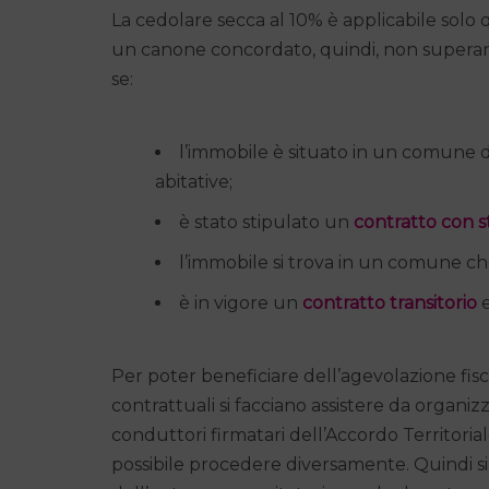
La cedolare secca al 10% è applicabile solo 
un canone concordato, quindi, non superano
se:
l’immobile è situato in un comune
abitative;
è stato stipulato un
contratto con s
l’immobile si trova in un comune ch
è in vigore un
contratto transitorio
e
Per poter beneficiare dell’agevolazione fis
contrattuali si facciano assistere da organiz
conduttori firmatari dell’Accordo Territoriale
possibile procedere diversamente. Quindi si ri