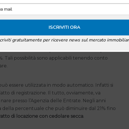
ggiore precisione l’applicazione del regime di
correlato al reddito fondiario. L’obiettivo è quello
 ciò che, normalmente viene pagato sul canone
scriviti gratuitamente per ricevere news sul mercato immobiliar
prevedere solo due aliquote di tassazione. La prima
. Tali possibilità sono applicabili tenendo conto
are.
uò essere utilizzata in modo automatico. Infatti si
tto di registrazione. Il tutto, ovviamente, va
nare presso l’Agenzia delle Entrate. Negli anni
ca della percentuale che può diminuire dal 21% fino
atto di locazione con cedolare secca
.