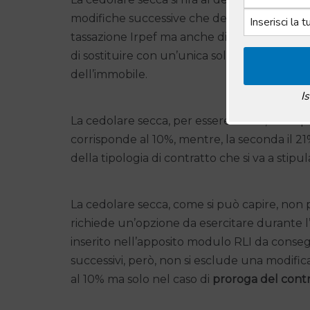
modifiche successive che descrivono con ma
tassazione Irpef ma anche di tutto ciò che è 
di sostituire con un’unica soluzione tutto
dell’immobile.
I
La cedolare secca, per essere valida, deve 
corrisponde al 10%, mentre, la seconda il 21%
della tipologia di contratto che si va a stipul
La cedolare secca, come si può capire, non p
richiede un’opzione da esercitare durante l’a
inserito nell’apposito modulo RLI da conseg
successivi, però, non si esclude una modifi
al 10% ma solo nel caso di
proroga del contr