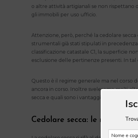
o altre attività artigianali se non rispettano
gli immobili per uso ufficio.
Attenzione, però, perché la cedolare secca è 
strumentali già stati stipulati in precede
classificazione catastale C1, la superficie 
esclusione delle pertinenze presenti. In tal 
Questo è il regime generale ma nel corso de
ancora in corso. Inoltre sveleremo molti altri
secca e quali sono i vantaggi.
Is
Trova
Cedolare secca: le novità
La cedolare secca si rifà al decreto legisla