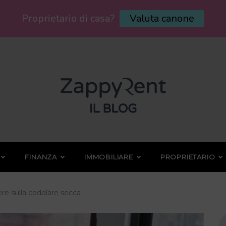
Proprietario di casa?
Valuta canone
FINANZA
IMMOBILIARE
PROPRIETARIO
ere sulla cedolare secca