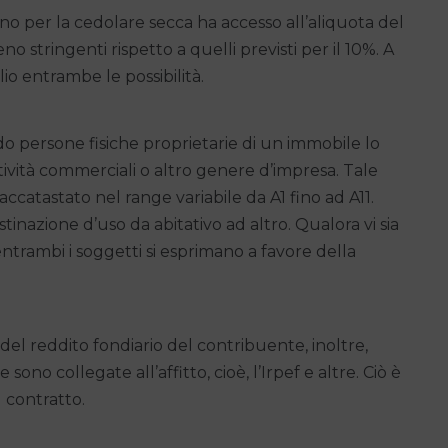
o per la cedolare secca ha accesso all’aliquota del
o stringenti rispetto a quelli previsti per il 10%. A
o entrambe le possibilità.
o persone fisiche proprietarie di un immobile lo
ttività commerciali o altro genere d’impresa. Tale
accatastato nel range variabile da A1 fino ad A11.
nazione d’uso da abitativo ad altro. Qualora vi sia
ntrambi i soggetti si esprimano a favore della
del reddito fondiario del contribuente, inoltre,
ono collegate all’affitto, cioè, l’Irpef e altre. Ciò è
l contratto.