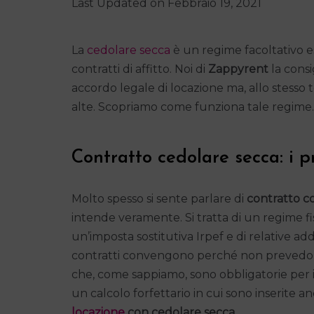
Last Updated on Febbraio 19, 2021
La
cedolare secca
è un regime facoltativo 
contratti di affitto. Noi di
Zappyrent
la consi
accordo legale di locazione ma, allo stess
alte. Scopriamo come funziona tale regime.
Contratto cedolare secca: i p
Molto spesso si sente parlare di
contratto c
intende veramente. Si tratta di un regime fi
un’imposta sostitutiva Irpef e di relative add
contratti convengono perché non prevedono
che, come sappiamo, sono obbligatorie per i c
un calcolo forfettario in cui sono inserite a
locazione
con cedolare secca
.