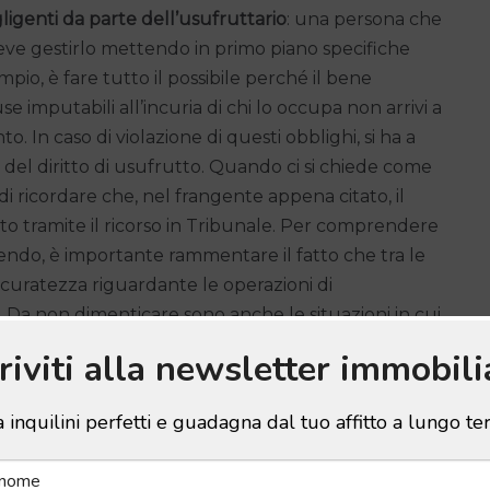
igenti da parte dell’usufruttario
: una persona che
eve gestirlo mettendo in primo piano specifiche
pio, è fare tutto il possibile perché il bene
e imputabili all’incuria di chi lo occupa non arrivi a
 In caso di violazione di questi obblighi, si ha a
del diritto di usufrutto. Quando ci si chiede come
 di ricordare che, nel frangente appena citato, il
lto tramite il ricorso in Tribunale. Per comprendere
ndo, è importante rammentare il fatto che tra le
ascuratezza riguardante le operazioni di
 Da non dimenticare sono anche le situazioni in cui
.
criviti alla newsletter immobili
 inquilini perfetti e guadagna dal tuo affitto a lungo t
gli altri casi da considerare
to sulla casa
, è importante chiamare in causa altre