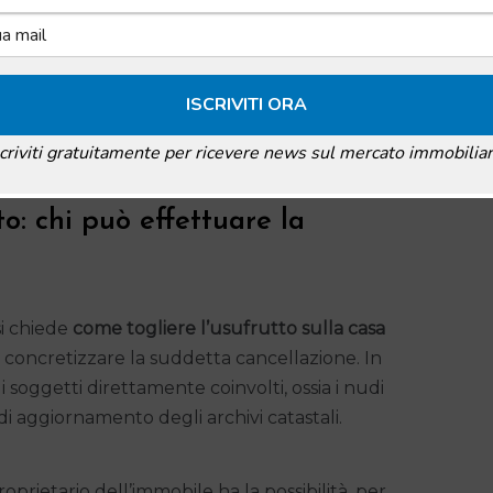
e. Quali, di preciso? Ecco l’elenco:
lasso di tempo pari a 20 anni (di seguito);
 di un evento naturale come il terremoto.
scriviti gratuitamente per ricevere news sul mercato immobiliar
: chi può effettuare la
i chiede
come togliere l’usufrutto sulla casa
 concretizzare la suddetta cancellazione. In
 soggetti direttamente coinvolti, ossia i nudi
ta di aggiornamento degli archivi catastali.
roprietario dell’immobile ha la possibilità, per