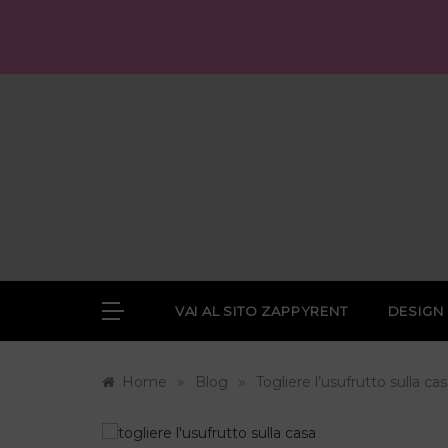
Skip
to
content
VAI AL SITO ZAPPYRENT
DESIGN
»
»
Home
Blog
Togliere l’usufrutto sulla cas