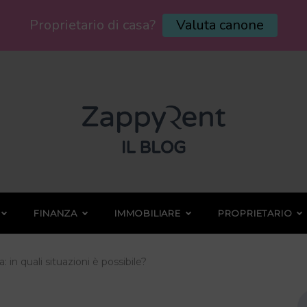
Proprietario di casa?
Valuta canone
FINANZA
IMMOBILIARE
PROPRIETARIO
a: in quali situazioni è possibile?