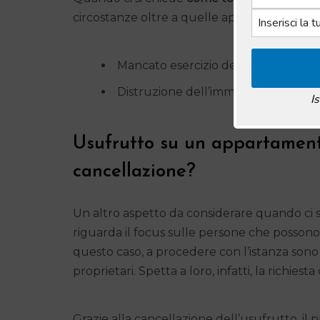
circostanze oltre a quelle appena menzionat
Mancato esercizio del diritto per un 
Distruzione dell’immobile a seguito
I
Usufrutto su un appartamento
cancellazione?
Un altro aspetto da considerare quando ci s
riguarda il focus sulle persone che possono
questo caso, a procedere con l’istanza sono i
proprietari. Spetta a loro, infatti, la richies
Grazie alla cancellazione dell’usufrutto, il p