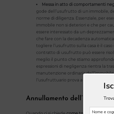
Messa in atto di comportamenti negl
gode dell’usufrutto di un immobile, d
norme di diligenza. Essenziale, per esem
immobile non si deteriori e che per caus
essere interessato da un deprezzamento.
che fare con la decadenza automatica 
togliere l’usufrutto sulla casa è il caso
contratto di usufrutto può essere riso
meglio il punto che stiamo approfonde
espressioni di negligenza rientra la tr
manutenzione ordinaria dell’immobile.
l’usufruttuario prova a vendere la casa
Is
Trova
Annullamento dell’usufrutto: 
Quando ci si chiede
come togliere l’usufrut