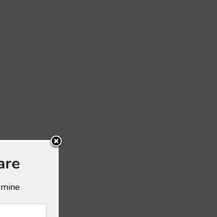
are
ermine