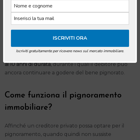
affinché si possa avviare la procedura di
pignoramento immobiliare della prima casa:
ovviamente starà al creditore valutare se questa
scelta è economicamente conveniente, viste tutte
le spese del caso.
Iscriviti gratuitamente per ricevere news sul mercato immobiliare.
Le tempistiche prevedono un processo che va
dai 3
ai 10 anni di durata
, durante i quali il debitore può
ancora continuare a godere del bene pignorato.
Come funziona il pignoramento
immobiliare?
Affinché un creditore privato possa optare per il
pignoramento, quando quindi non sussiste