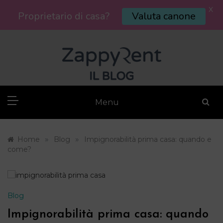
X
Proprietario di casa?
Valuta canone
Skip
to
content
Menu
»
»
Home
Blog
Impignorabilità prima casa: quando e
come?
Blog
Impignorabilità prima casa: quando