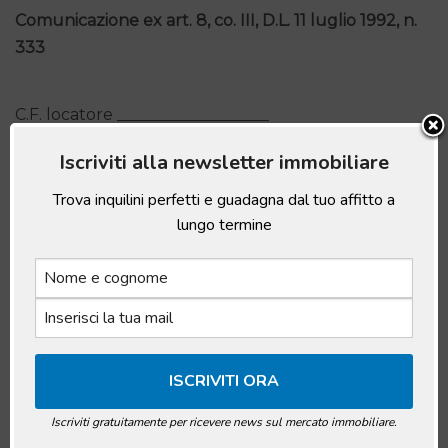
Comunicazione ex art. 8, co. III, D.L. 11 luglio 1992, n.
333
C.F. locatore ___________________
Iscriviti alla newsletter immobiliare
Estremi catastali identificativi dell’unità immobiliare
Trova inquilini perfetti e guadagna dal tuo affitto a
___________________
lungo termine
Certificato di collaudo e certificazione energetica
_____________________
Documentazione amministrativa e tecnica di
sicurezza degli impianti __________________
Iscriviti gratuitamente per ricevere news sul mercato immobiliare.