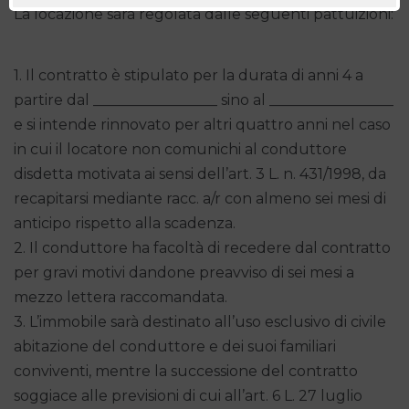
La locazione sarà regolata dalle seguenti pattuizioni:
1. Il contratto è stipulato per la durata di anni 4 a
partire dal _________________ sino al _________________
e si intende rinnovato per altri quattro anni nel caso
in cui il locatore non comunichi al conduttore
disdetta motivata ai sensi dell’art. 3 L. n. 431/1998, da
recapitarsi mediante racc. a/r con almeno sei mesi di
anticipo rispetto alla scadenza.
2. Il conduttore ha facoltà di recedere dal contratto
per gravi motivi dandone preavviso di sei mesi a
mezzo lettera raccomandata.
3. L’immobile sarà destinato all’uso esclusivo di civile
abitazione del conduttore e dei suoi familiari
conviventi, mentre la successione del contratto
soggiace alle previsioni di cui all’art. 6 L. 27 luglio