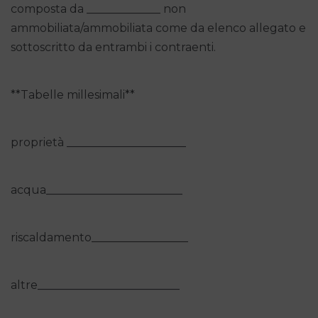
composta da _____________ non
ammobiliata/ammobiliata come da elenco allegato e
sottoscritto da entrambi i contraenti.
**Tabelle millesimali**
proprietà _____________________
acqua________________________
riscaldamento_________________
altre_________________________