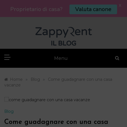
X
Proprietario di casa?
Valuta canone
Skip
to
content
Menu
»
»
Home
Blog
Come guadagnare con una casa
vacanze
Blog
Come guadagnare con una casa