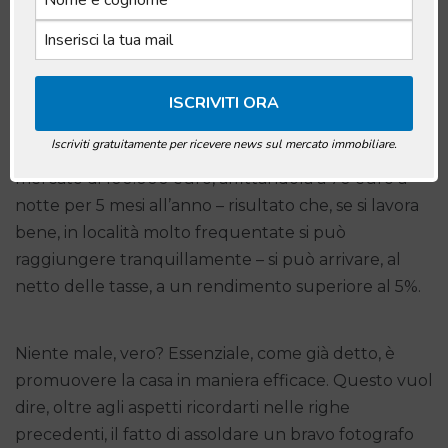
vacanze
, è naturale prendere in considerazione
anche le informazioni quantitative. Quanto, in
media, si può guadagnare con gli affitti brevi? La
risposta dipende da diversi fattori. Uno dei principali
è il valore di mercato dell’immobile. Ipotizzando
Iscriviti gratuitamente per ricevere news sul mercato immobiliare.
un’unità immobiliare contraddistinta da un valore di
mercato di 100.000 euro, affittandola a 70 euro a
notte per 5 mesi all’anno – risultato che, se si lavora
bene, in località molto frequentate si può
raggiungere tranquillamente – si può arrivare, al
netto delle tasse, a un rendimento superiore al 5%.
Niente male, vero? Essenziale, come già detto, è
promuovere la casa in maniera efficace. Questo vuol
dire, oltre agli aspetti ricordarti nelle righe
precedenti, il fatto di assoldare un bravo fotografo